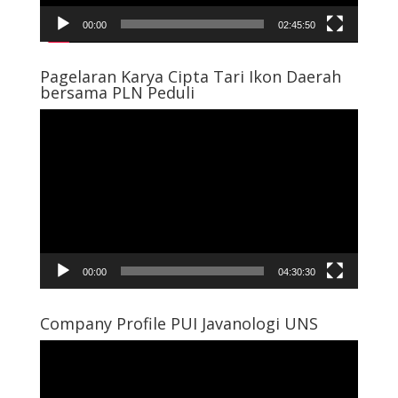
00:00
02:45:50
Pagelaran Karya Cipta Tari Ikon Daerah
bersama PLN Peduli
Pemutar
Video
00:00
04:30:30
Company Profile PUI Javanologi UNS
Pemutar
Video