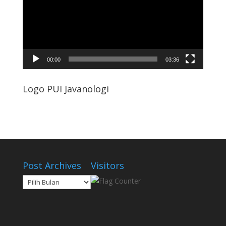
00:00
03:36
Logo PUI Javanologi
Post Archives
Visitors
Post
Archives